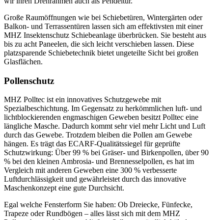
wir ihren Drehrahmen auch als Pendeltür.
Große Raumöffnungen wie bei Schiebetüren, Wintergärten oder
Balkon- und Terrassentüren lassen sich am effektivsten mit einer
MHZ Insektenschutz Schiebeanlage überbrücken. Sie besteht aus
bis zu acht Paneelen, die sich leicht verschieben lassen. Diese
platzsparende Schiebetechnik bietet ungeteilte Sicht bei großen
Glasflächen.
Pollenschutz
MHZ Polltec ist ein innovatives Schutzgewebe mit
Spezialbeschichtung. Im Gegensatz zu herkömmlichen luft- und
lichtblockierenden engmaschigen Geweben besitzt Polltec eine
längliche Masche. Dadurch kommt sehr viel mehr Licht und Luft
durch das Gewebe. Trotzdem bleiben die Pollen am Gewebe
hängen. Es trägt das ECARF-Qualitätssiegel für geprüfte
Schutzwirkung: Über 99 % bei Gräser- und Birkenpollen, über 90
% bei den kleinen Ambrosia- und Brennesselpollen, es hat im
Vergleich mit anderen Geweben eine 300 % verbesserte
Luftdurchlässigkeit und gewährleistet durch das innovative
Maschenkonzept eine gute Durchsicht.
Egal welche Fensterform Sie haben: Ob Dreiecke, Fünfecke,
Trapeze oder Rundbögen – alles lässt sich mit dem MHZ